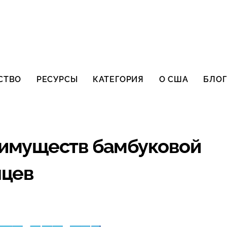
СТВО
РЕСУРСЫ
КАТЕГОРИЯ
О США
БЛОГ
еимуществ бамбуковой
нцев