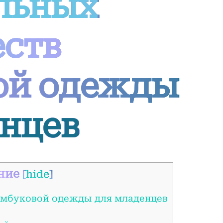
льных
ств
ой одежды
енцев
ние
[
hide
]
амбуковой одежды для младенцев