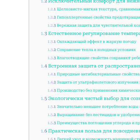
1.2
Исключительный комфорт для нежн
1.2.1
Шелковисто-мягкая текстура, сравнима
1.2.2
Гипоаллергенные свойства предотвраща
1.2.3
Бережная защита для чувствительной к
1.3
Естественное регулирование темпер
1.3.1
Охлаждающий эффект в жаркую погоду
1.3.2
Сохранение тепла в холодных условиях
1.3.3
Влагоотводящие свойства сохраняют реб
1.4
Встроенная защита от распростран
1.4.1
Природные антибактериальные свойства 
1.4.2
Защита от ультрафиолетового излучения
1.4.3
Производство без применения химически
1.5
Экологически чистый выбор для соз
1.5.1
Значительно меньшее потребление воды 
1.5.2
Выращивание без пестицидов и удобрени
1.5.3
Преимущества поглощения углерода и пр
1.6
Практическая польза для повседнев
1.6.1
Легкий уход и возможность машинной ст