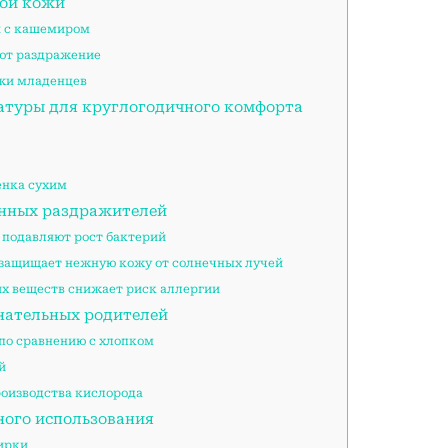
ой кожи
я с кашемиром
ют раздражение
ожи младенцев
атуры для круглогодичного комфорта
енка сухим
енных раздражителей
подавляют рост бактерий
 защищает нежную кожу от солнечных лучей
х веществ снижает риск аллергии
нательных родителей
по сравнению с хлопком
й
оизводства кислорода
ного использования
ирки