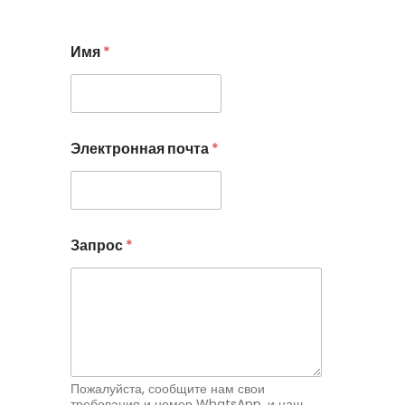
Имя
*
И
Электронная почта
*
м
я
З
а
п
р
Запрос
*
о
с
E
m
a
i
l
Пожалуйста, сообщите нам свои
требования и номер WhatsApp, и наш