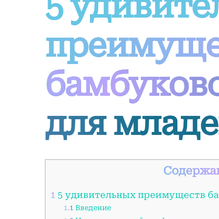
5 удивите
преимуще
бамбуков
для млад
Содержа
1
5 удивительных преимуществ б
1.1
Введение