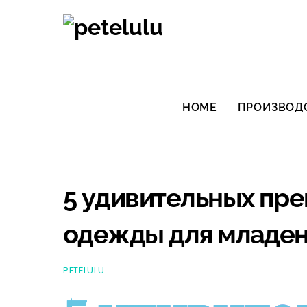
Перейти
к
содержанию
HOME
ПРОИЗВОД
5 удивительных пр
одежды для младе
PETELULU