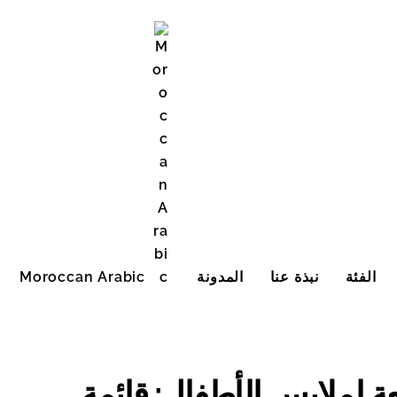
الفئة
نبذة عنا
المدونة
Moroccan Arabic
English (United States)
عة لملابس الأطفال: قائمة