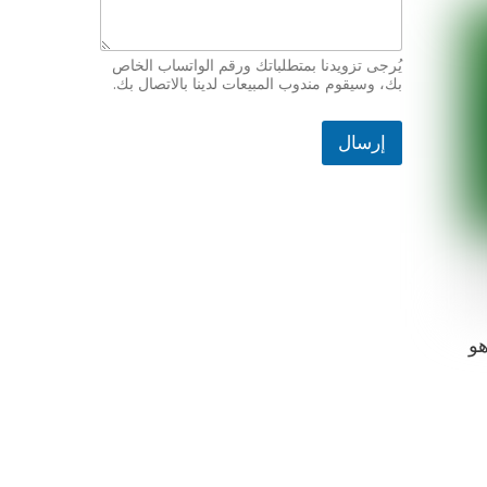
ا
ل
ب
ر
يُرجى تزويدنا بمتطلباتك ورقم الواتساب الخاص
ي
بك، وسيقوم مندوب المبيعات لدينا بالاتصال بك.
د
ا
إرسال
ل
إ
ل
ك
ت
ر
و
ن
ي
هو