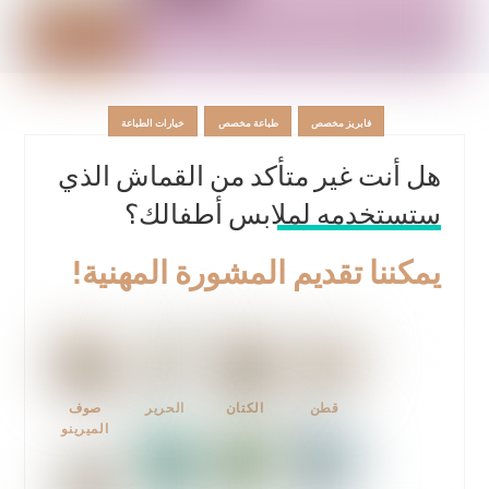
فابريز مخصص
طباعة مخصص
خيارات الطباعة
هل أنت غير متأكد من القماش الذي
ستستخدمه لملابس أطفالك؟
يمكننا تقديم المشورة المهنية!
قطن
الكتان
الحرير
صوف
الميرينو