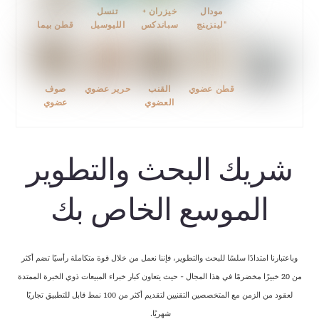
مودال
خيزران +
تنسل
"لينزينج
سباندكس
الليوسيل
قطن بيما
قطن عضوي
القنب
حرير عضوي
صوف
العضوي
عضوي
شريك البحث والتطوير
الموسع الخاص بك
وباعتبارنا امتدادًا سلسًا للبحث والتطوير، فإننا نعمل من خلال قوة متكاملة رأسيًا تضم أكثر
من 20 خبيرًا مخضرمًا في هذا المجال - حيث يتعاون كبار خبراء المبيعات ذوي الخبرة الممتدة
لعقود من الزمن مع المتخصصين التقنيين لتقديم أكثر من 100 نمط قابل للتطبيق تجاريًا
شهريًا.