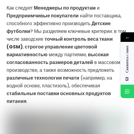
Как следует
Менеджеры по продуктам
и
Предприимчивые покупатели
найти поставщика,
способного эффективно производить
Детские
футболки
? Мы разделяем ключевые критерии: в том
←
числе заводские
точный контроль веса ткани
(GSM)
,
строгое управление цветовой
Свяжитесь с нами
вариативностью
между партиями,
высокая
согласованность размеров деталей
в массовом
производстве, а также возможность предложить
различные технологии печати
(например, на
водной основе, пластизоль), обеспечивая
стабильные поставки основных продуктов
питания
.