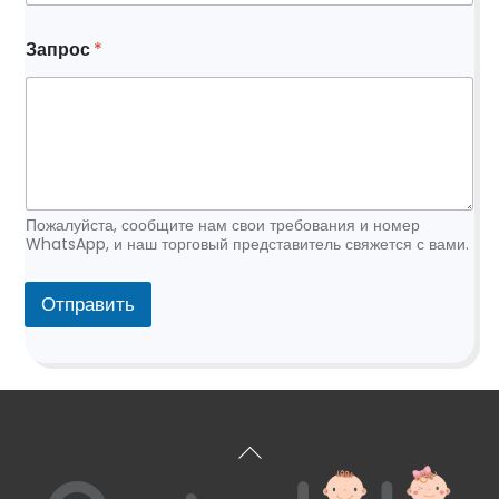
э
Запрос
*
л
е
к
т
р
о
н
н
о
Пожалуйста, сообщите нам свои требования и номер
й
WhatsApp, и наш торговый представитель свяжется с вами.
*
э
Отправить
л
е
к
т
р
о
н
Вернуться
н
к
о
й