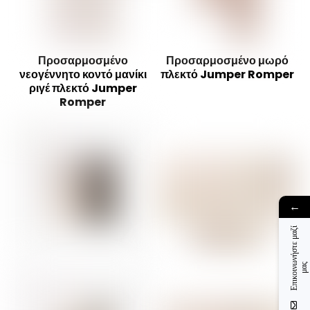
Προσαρμοσμένο
Προσαρμοσμένο μωρό
νεογέννητο κοντό μανίκι
πλεκτό Jumper Romper
ριγέ πλεκτό Jumper
Romper
←
Ε
π
ι
κ
ο
ι
ν
ν
ή
σ
τ
ε
μ
α
ζ
ί
μ
α
ω
ς