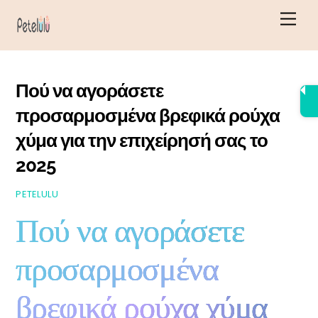
Μετάβαση
Μεν
στο
περιεχόμενο
Πού να αγοράσετε
προσαρμοσμένα βρεφικά ρούχα
χύμα για την επιχείρησή σας το
2025
PETELULU
Πού να αγοράσετε
προσαρμοσμένα
βρεφικά ρούχα χύμα