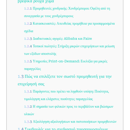
βρεφικά ρούχα χύμα
1.2.1
Προμηθευτές χονδρικής: Χονδρέμποροι: Οφέλη από τη
συνεργασία με τους χονδρέμπορους
1.2.2
Κατασκευαστές: Απευθείας προμήθεια για προσαρμοσμένα
σχέδια
1.2.3
Διαδικτυακές αγορές: Alibaba και Faire
1.2.4
Τοπικοί πωλητές: Στήριξη μικρών επιχειρήσεων και μείωση
των εξόδων αποστολής
1.2.5
Υπηρεσίες Print-on-Demand: Ευελιξία για μικρές
παραγγελίες
1.3
Πώς να επιλέξετε τον σωστό προμηθευτή για την
επιχείρησή σας
1.3.1
Παράγοντες που πρέπει να ληφθούν υπόψη: Ποιότητα,
τιμολόγηση και ελάχιστες ποσότητες παραγγελίας
1.3.2
Η σημασία των φιλικών προς το περιβάλλον και βιώσιμων
υλικών
1.3.3
Αξιολόγηση αξιολογήσεων και πιστοποιήσεων προμηθευτών
1.4
Συμβουλές για το σχεδιασμό προσαρμοσμένων