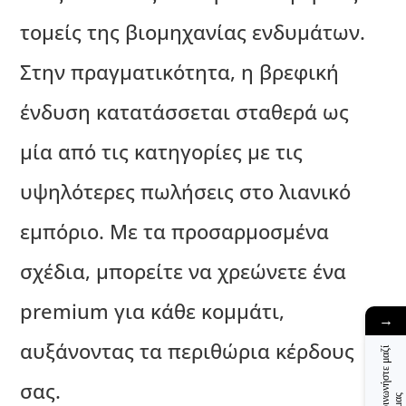
τομείς της βιομηχανίας ενδυμάτων.
Στην πραγματικότητα, η βρεφική
ένδυση κατατάσσεται σταθερά ως
μία από τις κατηγορίες με τις
υψηλότερες πωλήσεις στο λιανικό
εμπόριο. Με τα προσαρμοσμένα
σχέδια, μπορείτε να χρεώνετε ένα
premium για κάθε κομμάτι,
→
αυξάνοντας τα περιθώρια κέρδους
Ε
π
ι
κ
ο
ι
ν
ν
ή
σ
τ
ε
μ
α
ζ
ί
μ
α
σας.
ω
ς