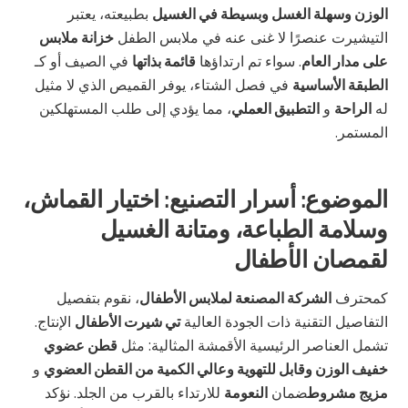
الوزن وسهلة الغسل وبسيطة في الغسيل
بطبيعته، يعتبر
التيشيرت عنصرًا لا غنى عنه في ملابس الطفل
خزانة ملابس
على مدار العام
. سواء تم ارتداؤها
قائمة بذاتها
في الصيف أو كـ
الطبقة الأساسية
في فصل الشتاء، يوفر القميص الذي لا مثيل
له
الراحة
و
التطبيق العملي
، مما يؤدي إلى طلب المستهلكين
المستمر.
الموضوع: أسرار التصنيع: اختيار القماش،
وسلامة الطباعة، ومتانة الغسيل
لقمصان الأطفال
كمحترف
الشركة المصنعة لملابس الأطفال
، نقوم بتفصيل
التفاصيل التقنية ذات الجودة العالية
تي شيرت الأطفال
الإنتاج.
تشمل العناصر الرئيسية الأقمشة المثالية: مثل
قطن عضوي
خفيف الوزن وقابل للتهوية وعالي الكمية من القطن العضوي
و
مزيج مشروط
ضمان
النعومة
للارتداء بالقرب من الجلد. نؤكد