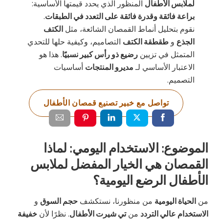
لملابس الأطفال
المنظور الذي يحدد قيمتها الأساسية:
براعة فائقة وقدرة فائقة على التعدد في الطبقات
.
نقوم بتحليل أنماط القمصان الشائعة، مثل
الكتف
الجذع
و
طقطقة الكتف
التصاميم، وكيفية حلها للتحدي
المتمثل في تزيين
رضيع ذو رأس كبير نسبيًا
. هذا هو
الاعتبار الأساسي لـ
مديرو المنتجات
أساسيات
التصميم.
تواصل مع خبير تصنيع قمصان الأطفال
الموضوع: الاستخدام اليومي: لماذا
القمصان هي الخيار المفضل لملابس
الأطفال الرضع اليومية؟
من
الحياة اليومية
من منظورنا، نستكشف
حجم السوق
و
الاستخدام عالي التردد
من
تي شيرت الأطفال
. نظرًا لأن
خفيفة