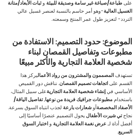
على
طباعة/صباغة غير سامة وصديقة للبيئة
و
ثبات الأبعاد/متانة
الغسيل العالية
-وهو أمر حاسم بالنسبة لعنصر غسيل عالي
التردد- لتعزيز طول عمر المنتج وسمعته.
الموضوع: حدود التصميم: الاستفادة من
مطبوعات وتفاصيل القمصان لبناء
شخصية العلامة التجارية والأكثر مبيعًا
تستهدف
المصممون والمشترون من رواد الأعمال
يركز هذا
القسم على
اتجاهات تصميم القمصان
. نناقش دور القميص
الأساسي في
إنشاء شخصية العلامة التجارية
على سبيل المثال،
باستخدام
مطبوعات جرافيك فريدة من نوعها
,
تفاصيل الياقة/
الأصفاد المخصصة
أو
شعارات بارعة
لجذب انتباه السوق بسرعة.
نجاح
تي شيرت الأطفال
يحول التصميم عنصرًا أساسيًا إلى
أفضل أداة لـ
عرض نغمة العلامة التجارية
و
اختبار السوق
السريع
.