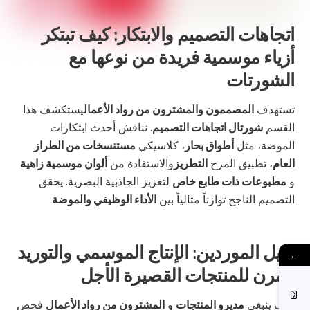
اتجاهات التصميم والابتكار: كيف تبتكر
أزياء موسمية فريدة من نوعها مع
الشورتات
تستهدف
المصممون والمشترون من رواد الأعمال
يستكشف هذا
القسم
شورتال اتجاهات التصميم
. نناقش أحدث ابتكارات
الموضة، مثل
أطواق بحار
، كلاسيكي
مستنسخات من الطراز
العام
، تطبيق المرح
التطريز
والاستفادة من
ألوان موسمية زاهية
و
مطبوعات ذات طابع خاص
لتعزيز الجاذبية البصرية. يحقق
التصميم الناجح توازناً مثالياً بين
الأداء الوظيفي والموضة
.
دليل الموردين: الإنتاج الموسمي والتوريد
←
المرن للمنتجات القصيرة الأجل
كيف ينبغي
مديرو المنتجات
و
المشترون من رواد الأعمال
فحص