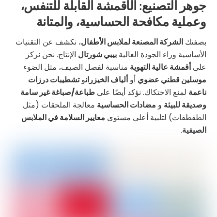
جوهر التصنيع: الأقمشة القابلة للتنفس،
وعملية مكافحة الحساسية، والمتانة
بصفتك
الشركة المصنعة لملابس الأطفال
، نكشف عن التقنيات
الأساسية وراء الجودة العالية
بيبي شورتال
الإنتاج. نحن نركز
على
أقمشة عالية التهوية
مناسبة لفصل الصيف، مثل الضوء
موسلين قطني عضوي
أو
ألياف الخيزران
و
تشطيبات درزات
ناعمة
لمنع الاحتكاك. نؤكد أيضًا على
طباعة/صباغة غير سامة
وصديقة للبيئة
و
مضادات الحساسية
معالجة الملحقات (مثل
الطقطقات) لتلبية أعلى مستوى
معايير السلامة في الملابس
الصيفية
.