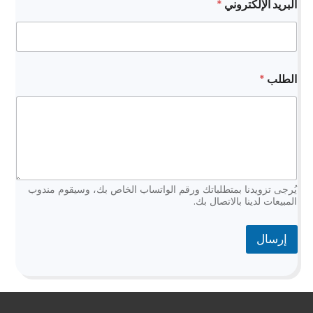
البريد الإلكتروني
*
ل
ا
س
م
ا
ل
الطلب
*
إ
ل
ك
ت
ر
و
ن
ي
يُرجى تزويدنا بمتطلباتك ورقم الواتساب الخاص بك، وسيقوم مندوب
ط
المبيعات لدينا بالاتصال بك.
ل
ب
إرسال