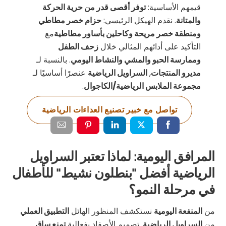
قيمهم الأساسية:
توفر أقصى قدر من حرية الحركة
والمتانة
. نقدم الهيكل الرئيسي:
حزام خصر مطاطي
ومنطقة خصر مريحة وكاحلين بأساور مطاطية
مع
التأكيد على أدائهم المثالي خلال
زحف الطفل
وممارسة الحبو والمشي والنشاط اليومي
. بالنسبة لـ
مديرو المنتجات
,
السراويل الرياضية
عنصرًا أساسيًا لـ
مجموعة الملابس الرياضية/الكاجوال
.
تواصل مع خبير تصنيع العداءات الرياضية
المرافق اليومية: لماذا تعتبر السراويل
الرياضية أفضل "بنطلون نشيط" للأطفال
في مرحلة النمو؟
من
المنفعة اليومية
نستكشف المنظور الهائل
التطبيق العملي
من
السراويل الرياضية
. تصميم الأصفاد بفعالية
تمنع ساق