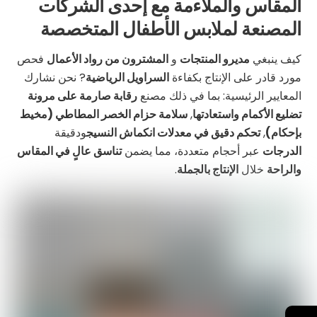
المقاس والملاءمة مع إحدى الشركات
المصنعة لملابس الأطفال المتخصصة
كيف ينبغي
مديرو المنتجات
و
المشترون من رواد الأعمال
فحص
مورد قادر على الإنتاج بكفاءة
السراويل الرياضية
? نحن نشارك
المعايير الرئيسية: بما في ذلك مصنع
رقابة صارمة على مرونة
تضليع الأكمام واستعادتها
,
سلامة حزام الخصر المطاطي (مخيط
بإحكام)
,
تحكم دقيق في معدلات انكماش النسيج
ودقيقة
الدرجات
عبر أحجام متعددة، مما يضمن
تناسق عالٍ في المقاس
والراحة
خلال
الإنتاج بالجملة
.
←