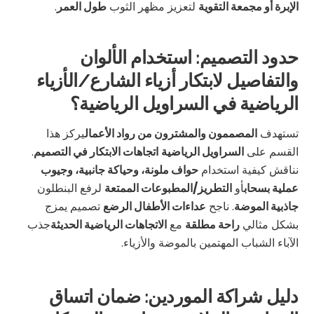
الإبرة أو مجمعة التقوية
لتعزيز مظهر الثوب
طول العمر
.
حدود التصميم: استخدام الألوان
والتفاصيل لابتكار أزياء الشارع/الأزياء
الرياضية في السراويل الرياضية؟
تستهدف
المصممون والمشترون من رواد الأعمال
يركز هذا
القسم على
السراويل الرياضية
اتجاهات الابتكار في التصميم
.
نناقش كيفية استخدام
حواف ملونة، وحياكة جانبية، وجيوب
عملية بسحاب
أو
التطريز/المطبوعات الممتعة
لرفع البنطلون
جاذبية الموضة
. ناجح
عداءات الأطفال الرضع
تصميم يمزج
بشكل مثالي
راحة مطلقة
مع
الاتجاهات الرياضية الحديثة
جذب
الآباء الشباب المهتمين بالموضة والأزياء.
دليل شراكة الموردين: ضمان اتساق