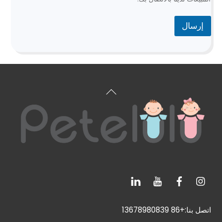
د
إرسال
العودة
إلى
الأعلى
اتصل بنا:+86 13678980839