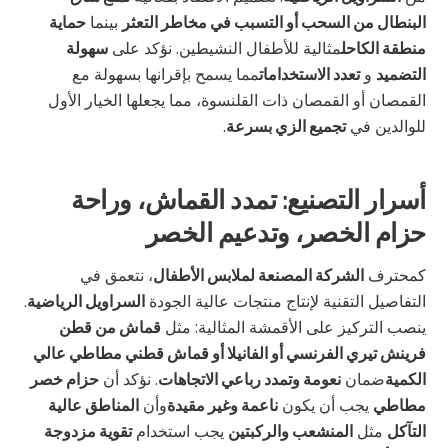
البنطال من السحب أو التسبب في مخاطر التعثر
بينما
حماية
منطقة الكاحل
مثالية للأطفال النشيطين. نؤكد على
سهولة
التضميد
و
تعدد الاستخدامات
مما يسمح بإقرانها بسهولة مع
القمصان أو القمصان ذات القلنسوة، مما يجعلها الخيار الأول
للوالدين في
تجميع الزي بسرعة
.
أسرار التصنيع: تمدد القماش، وراحة
حزام الخصر، وتدعيم الخصر
كمحترف
الشركة المصنعة لملابس الأطفال
، نتعمق في
التفاصيل التقنية لإنتاج منتجات عالية الجودة
السراويل الرياضية
.
ينصب التركيز على الأقمشة المثالية: مثل
قماش من قطن
فرينش تيري الفرنسي أو الفانيلا أو قماش قطني مطاطي عالي
الكمية
ضمان
نعومة وتمدد رباعي الاتجاهات
. نؤكد أن
حزام خصر
مطاطي
يجب أن يكون
ناعمة وغير مقيدة
وأن
المناطق عالية
التآكل
مثل
المنشعب والركبتين
يجب استخدام
تقوية مزدوجة