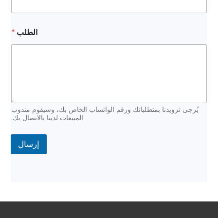
ي
ا
ل
إ
الطلب
*
ل
ك
ت
ر
و
ن
ي
*
يُرجى تزويدنا بمتطلباتك ورقم الواتساب الخاص بك، وسيقوم مندوب
المبيعات لدينا بالاتصال بك.
إرسال