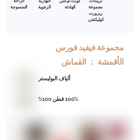
تريندات
كويت لوكس
النهارية
الراحة
مجموعة
الهادئة
الرعوية
المنسوجة
ريزورت
كوليكشن.
مجموعة فيفيد فورس
الأقمشة ： القماش
ألياف البوليستر
100% قطن 100%