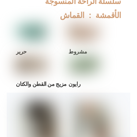
سلسلة الراحة المنسوجة
الأقمشة ： القماش
مشروط
حرير
رايون
مزيج من القطن والكتان