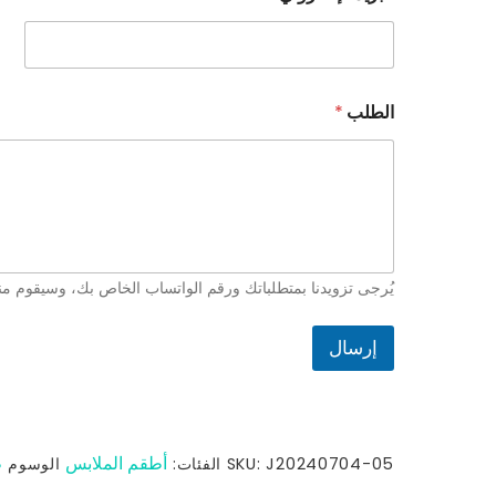
ب
ا
س
م
ا
الطلب
*
ل
ب
ر
ي
د
ا
ل
إ
يُرجى تزويدنا بمتطلباتك ورقم الواتساب الخاص بك، وسيقوم مندو
ل
ك
ت
إرسال
ر
و
ن
ي
أطقم الملابس
ط
J20240704-05
SKU:
الفئات:
الوسوم