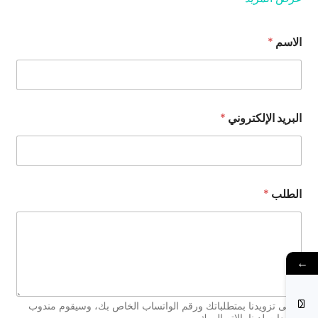
ط
الاسم
*
ل
ب
ا
ل
ط
ل
البريد الإلكتروني
*
ب
ا
ل
إ
ل
ك
الطلب
*
ت
ر
و
ن
ي
←
يُرجى تزويدنا بمتطلباتك ورقم الواتساب الخاص بك، وسيقوم مندوب