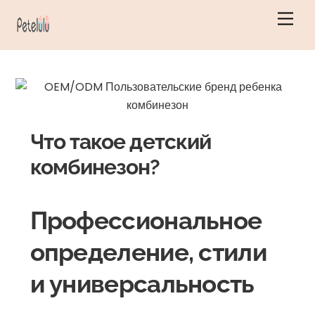
Перейти
Мен
к
содержанию
Что такое детский
комбинезон?
Профессиональное
определение, стили
и универсальность