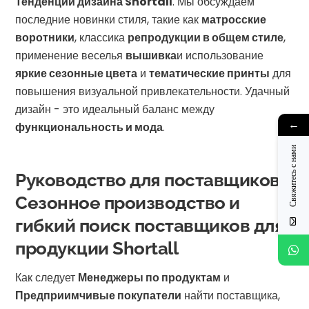
Тенденции дизайна Shortall
. Мы обсуждаем
последние новинки стиля, такие как
матросские
воротники
, классика
репродукции в общем стиле
,
применение веселья
вышивка
и использование
яркие сезонные цвета
и
тематические принты
для
повышения визуальной привлекательности. Удачный
дизайн - это идеальный баланс между
←
функциональность и мода
.
Свяжитесь с нами
Руководство для поставщиков:
Сезонное производство и
гибкий поиск поставщиков для
продукции Shortall
Как следует
Менеджеры по продуктам
и
Предприимчивые покупатели
найти поставщика,