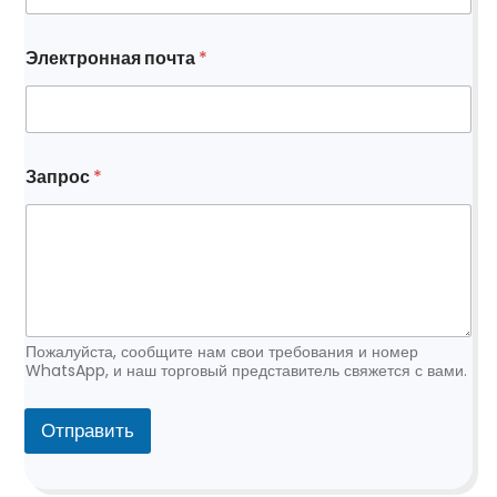
З
Электронная почта
*
а
п
р
о
с
п
Запрос
*
о
ч
т
а
E
m
a
i
Пожалуйста, сообщите нам свои требования и номер
l
WhatsApp, и наш торговый представитель свяжется с вами.
Отправить