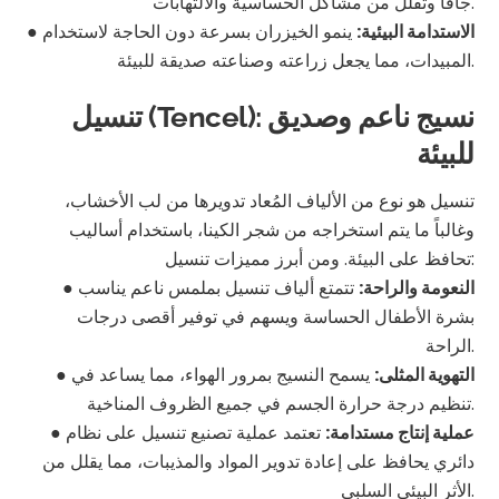
جافاً وتقلل من مشاكل الحساسية والالتهابات.
الاستدامة البيئية:
ينمو الخيزران بسرعة دون الحاجة لاستخدام
●
المبيدات، مما يجعل زراعته وصناعته صديقة للبيئة.
تنسيل (Tencel): نسيج ناعم وصديق
للبيئة
تنسيل هو نوع من الألياف المُعاد تدويرها من لب الأخشاب،
وغالباً ما يتم استخراجه من شجر الكينا، باستخدام أساليب
تحافظ على البيئة. ومن أبرز مميزات تنسيل:
النعومة والراحة:
تتمتع ألياف تنسيل بملمس ناعم يناسب
●
بشرة الأطفال الحساسة ويسهم في توفير أقصى درجات
الراحة.
التهوية المثلى:
يسمح النسيج بمرور الهواء، مما يساعد في
●
تنظيم درجة حرارة الجسم في جميع الظروف المناخية.
عملية إنتاج مستدامة:
تعتمد عملية تصنيع تنسيل على نظام
●
دائري يحافظ على إعادة تدوير المواد والمذيبات، مما يقلل من
الأثر البيئي السلبي.