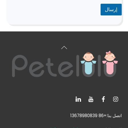
إرسال
العودة
إلى
الأعلى
اتصل بنا:+86 13678980839