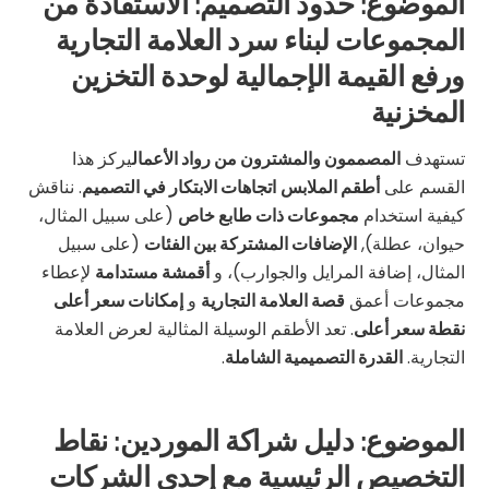
الموضوع: حدود التصميم: الاستفادة من
المجموعات لبناء سرد العلامة التجارية
ورفع القيمة الإجمالية لوحدة التخزين
المخزنية
تستهدف
المصممون والمشترون من رواد الأعمال
يركز هذا
القسم على
أطقم الملابس
اتجاهات الابتكار في التصميم
. نناقش
كيفية استخدام
مجموعات ذات طابع خاص
(على سبيل المثال،
حيوان، عطلة),
الإضافات المشتركة بين الفئات
(على سبيل
المثال، إضافة المرايل والجوارب)، و
أقمشة مستدامة
لإعطاء
مجموعات أعمق
قصة العلامة التجارية
و
إمكانات سعر أعلى
نقطة سعر أعلى
. تعد الأطقم الوسيلة المثالية لعرض العلامة
التجارية.
القدرة التصميمية الشاملة
.
الموضوع: دليل شراكة الموردين: نقاط
التخصيص الرئيسية مع إحدى الشركات