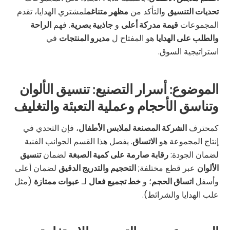
تحديات التنسيق
والتأكد من
مظهر متناغم
لمشتري الهدايا، تقدم
المجموعات
قيمة مدركة أعلى
و
جاذبية بصرية
. فهم
الراحة
والطلب على الهدايا
هو المفتاح ل
مديرو المنتجات
في
استراتيجية السوق.
الموضوع: أسرار التصنيع: تنسيق الألوان
وتناسق الأحجام وعملية التعبئة والتغليف
كمحترف
الشركة المصنعة لملابس الأطفال
، فإن التحدي في
إنتاج المجموعة هو
الاتساق
. يفصل هذا القسم الجوانب الفنية
لضمان الجودة:
رقابة صارمة على كمية الصبغة
لضمان
تنسيق
الألوان
عبر قطع مختلفة;
التحجيم والتدريج الدقيق
لضمان أعلى
وأسفل
اتساق الحجم
؛ و
خط تجميع فعال
لـ
عبوات ممتازة
(مثل
علب الهدايا والشرائط).