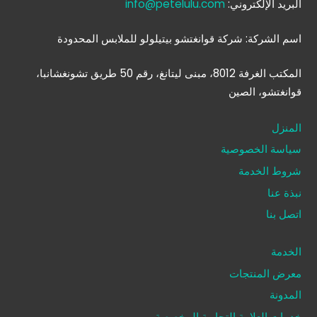
البريد الإلكتروني:
info@petelulu.com
اسم الشركة: شركة قوانغتشو بيتيلولو للملابس المحدودة
المكتب الغرفة 8012، مبنى ليتانغ، رقم 50 طريق تشونغشانبا،
قوانغتشو، الصين
المنزل
سياسة الخصوصية
شروط الخدمة
نبذة عنا
اتصل بنا
الخدمة
معرض المنتجات
المدونة
خدمات العلامة التجارية المخصصة