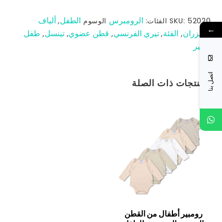
الرومبرس
الطفل
ألياف
52020
SKU:
الفئات:
الوسوم
,
←
الخيزران
الفئة
تيري الفرنسي
قطن عضوي
تينسل
طفل
,
,
,
,
,
صغير
اتصل بنا
المنتجات ذات الصلة
رومبير أطفال من القطن