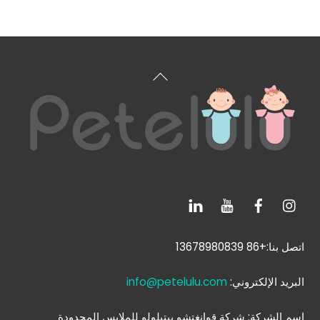
العودة
إلى
الأعلى
اتصل بنا:+86 13678980839
البريد الإلكتروني:
info@petelulu.com
اسم الشركة: شركة قوانغتشو بيتيلولو للملابس المحدودة