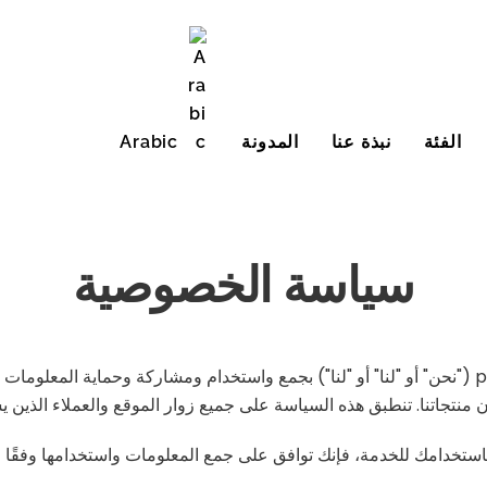
الفئة
نبذة عنا
المدونة
Arabic
English (United States)
سياسة الخصوصية
تصف سياسة الخصوصية هذه كيفية قيام شركة petelulu ("نحن" أو "لنا" أو "لنا") بجمع واستخدام ومشار
باستخدامك للخدمة، فإنك توافق على جمع المعلومات واستخدامها وفقًا