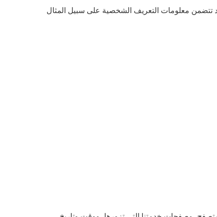
 قد تتضمن معلومات التعريف الشخصية على سبيل المثال
ترنت الخاص بجهازك (مثل عنوان IP)، ونوع المتصفح، وإصدار المتصفح، وصفحات خدمتنا التي تزورها، ووقت وتاريخ