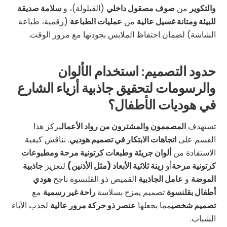
والتكوير
من
صوف مصقول داخلي
(القيلولة)، و
سلامة صديقة
للبيئة ومتانة غسيل عالية
من
عمليات الطباعة
(رقمية، طباعة
الشاشة) لضمان احتفاظ الملابس بجودتها مع مرور الوقت.
حدود التصميم: استخدام الألوان
والرسومات لتحقيق جاذبية أزياء الشارع
في هوديات الأطفال؟
تستهدف
المصممون والمشترون من رواد الأعمال
يركز هذا
القسم على
اتجاهات الابتكار في تصميم هوديي
. نناقش كيفية
الاستفادة من
ألوان جريئة وطبعات كرتونية مرحة ومطبوعات
كرتونية مرحة
أو
زينة ثلاثية الأبعاد (مثل الأذنين)
لتعزيز
جاذبية
الموضة
و
عامل الجاذبية
القميص ذو القلنسوة ناجح
هودي
أطفال بقلنسوة
تصميم يمزج بسلاسة
راحة غير رسمية
مع
تصميم شخصي
مما يجعلها
عنصر ذو حركة مرور عالية
لجذب الآباء
الشباب.