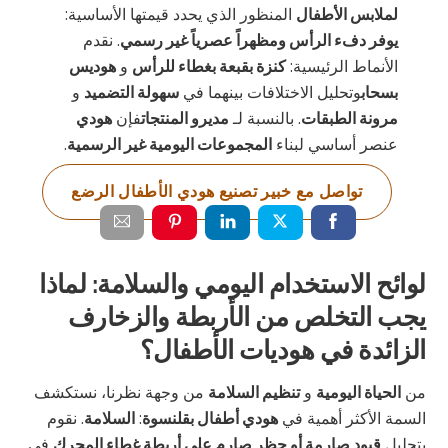
لملابس الأطفال
المنظور الذي يحدد قيمتها الأساسية:
يوفر دفء الرأس ومظهراً عصرياً غير رسمي
. نقدم
الأنماط الرئيسية:
كنزة بقبعة بغطاء للرأس
و
هوديس
بسحاب
وتحليل الاختلافات بينهما في
سهولة التضميد
و
مرونة الطبقات
. بالنسبة لـ
مديرو المنتجات
فإن
هودي
عنصر أساسي لبناء
المجموعات اليومية غير الرسمية
.
تواصل مع خبير تصنيع هودي الأطفال الرضع
لوائح الاستخدام اليومي والسلامة: لماذا
يجب التخلص من الأربطة والزخارف
الزائدة في هوديات الأطفال؟
من
الحياة اليومية
و
تنظيم السلامة
من وجهة نظرنا، نستكشف
السمة الأكثر أهمية في
هودي أطفال بقلنسوة
:
السلامة
. نقوم
بتحليل
قيود صارمة أو حظر صارم على أربطة غطاء المحرك
في