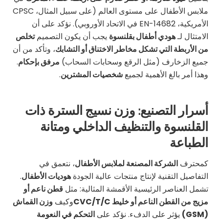
ملابس الأطفال على مستوى العالم (على سبيل المثال، CPSC
الأمريكية، EN-14682 في الاتحاد الأوروبي). نؤكد على أن
الامتثال لـ
هودي أطفال بقلنسوة
يجب أن يكون التصميم
تخلص
من الأربطة التي تشكل مخاطر الاختناق أو التشابك
، وتأكد من أن
جميع الزخارف (مثل الرقع وسحابات السحاب)
مرفق بإحكام
.
وهذا أمر بالغ الأهمية لجميع
شخصيات المشترين
.
أسرار التصنيع: وزن نسيج السترة ذات
القلنسوة والتنظيف الداخلي ومتانة
الطباعة
كمحترف
الشركة المصنعة لملابس الأطفال
، نتعمق في
التفاصيل التقنية لإنتاج منتجات عالية الجودة
هوديات الأطفال
.
تشمل العناصر الرئيسية الأقمشة المثالية: مثل
قطن ناعم أو
مزيج من القطن الناعم أو خليط CVC/T/C
وكيف
وزن القماش
(GSM)
يؤثر على الدفء. نؤكد على
التحكم في النعومة