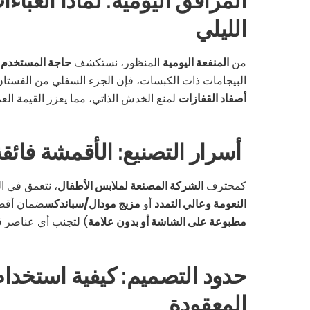
المرافق اليومية: لماذا العبا
الليلي
من
المنفعة اليومية
المنظور، نستكشف
حاجة المستخدم 
البيجامات ذات الكبسات، فإن الجزء السفلي من الفستا
أصفاد القفازات
لمنع الخدش الذاتي، مما يعزز القيمة العمل
أسرار التصنيع: الأقمشة فائق
كمحترف
الشركة المصنعة لملابس الأطفال
، نتعمق في ال
النعومة وعالي التمدد
أو
مزيج مودال/سباندكس
ضمان أقص
مطبوعة على الشاشة أو بدون علامة
) لتجنب أي عناصر قد
حدود التصميم: كيفية استخدام
المعقودة