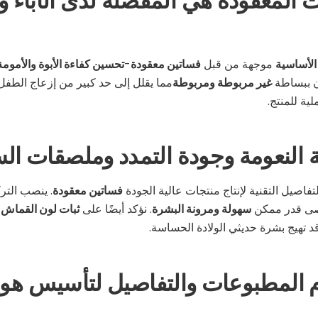
ءات المعقودة هي المفضلة لدى الآباء 
الأساسية
موجهة من قبل
فساتين معقودة
-
تحسين كفاءة الأبوة والأمومة 
ن ببساطة
غير مربوطة ومربوطة
مما يقلل إلى حد كبير من إزعاج الطفل 
ية للمنتج.
ة النعومة وجودة التمدد وملصقات ال
تفاصيل التقنية لإنتاج منتجات عالية الجودة
فساتين معقودة
. ينصب التر
ى قدر ممكن
سهولة ومرونة البشرة
. نؤكد أيضًا على
ثبات لون القماش
و
 تهيج بشرة حديثي الولادة الحساسة.
 المطبوعات والتفاصيل لتأسيس هوية 