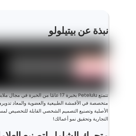
نبذة عن بيتيلولو
تتمتع Petelulu بخبرة 17 عامًا من الخبرة ف
متخصصة في الأقمشة الطبيعية والعضوية والمعاد تدويره
الأصلية وتصنيع التصميم الشخصي القابلة للتخصيص لمس
التجارية وتحقيق نمو أعمالك!
متجرك الشامل لتصنيع العلاما