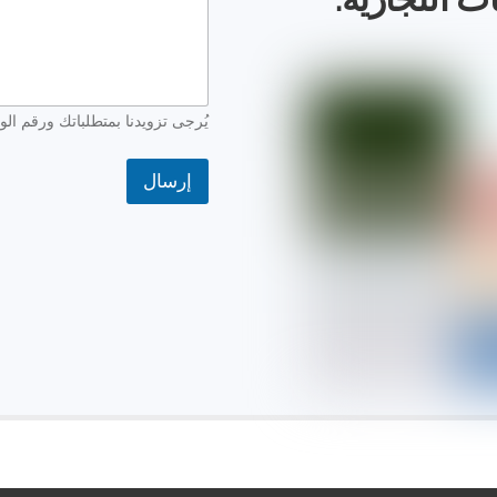
ل
ك
ت
ر
و
ن
يُرجى تزويدنا بمتطلباتك ورقم ال
ي
إرسال