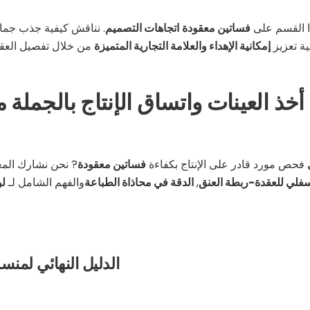
ا القسم على
فساتين معقودة
اتجاهات التصميم
. نناقش كيفية جذب جمال
ية تعزيز
إمكانية الإهداء والعلامة التجارية المتميزة
من خلال تفصيل العقد
خذ العينات واتساق الإنتاج بالجملة
فحص مورد قادر على الإنتاج بكفاءة
فساتين معقودة
? نحن نشارك المع
سفلي للعقدة-ربطة العنق
,
الدقة في محاذاة الطباعة
والفهم الشامل لـ
لو
الدليل النهائي لمنس