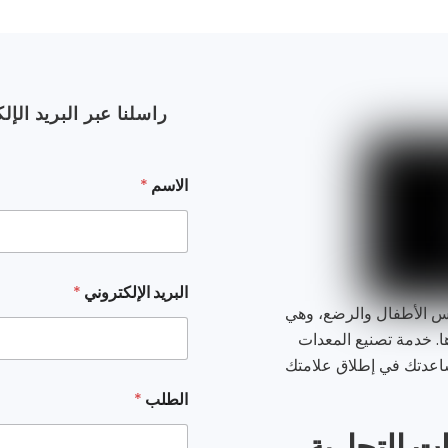
راسلنا عبر البريد الإل
ط
الاسم
*
ل
ب
ا
س
م
ا
البريد الإلكتروني
*
ل
ي مجال ملابس الأطفال والرضع، وهي
ب
ا. خدمة تصنيع المعدات
ر
ي
اعدتك في إطلاق علامتك
د
ا
الطلب
*
ل
إ
ت التجارية.