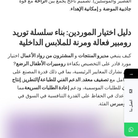
القصير والموسلين). تصميم ناجح يجمع بين
الراحة
مع قوة
جاذبية الموضة
و
إمكانية الإهداء
.
دليل اختيار الموردين: بناء سلسلة توريد
رومبير فعالة ومرنة للملابس الداخلية
كيف ينبغي
مديرو المنتجات
و
المشترون من رواد الأعمال
اختيار
مورد قادر على التخصيص بكفاءة
رومبيرات الأطفال الرضع
?
نحن نشارك المعايير الرئيسية، بما في ذلك قدرة المصنع على
→
التعامل مع
تصفيف معقد
,
الدعم الفني للطباعة/التطريز
,
إنتاج
مرن
للطلبات الموسمية، ودعم
إعادة الطلبات السريعة
مما
يساعدك في الحفاظ على القدرة التنافسية في السوق في
اتصل بنا
الرومبرس
الفئة.