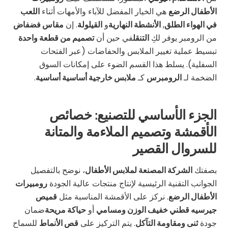
الأطفال الرضع
هي الخيار المفضل للآباء والأمهات أثناء
اللعب
في الهواء الطلق
,
الأنشطة النهارية
و
القيلولة
. إن
مقاس فضفاض
من الرومبر يوفر لكِ
التنقل
في حين أن
تصميم من قطعة واحدة
تبسيط عملية تغيير الملابس والحفاضات (عبر الفتحات
السفلية). يسلط هذا القسم الضوء على إمكانات السوق
الضخمة لـ
الرومبرس
كـ
ملابس خارجية أساسية أساسية
.
الجزء الأساسي للتصنيع: خصائص
الأقمشة وتصميم الملاءمة والمتانة
للسروال القصير
بصفتك
الشركة المصنعة لملابس الأطفال
، نوضح بالتفصيل
الجوانب التقنية الرئيسية لإنتاج منتجات عالية الجودة
رومبيرات
الأطفال الرضع
. نركز على الأقمشة المناسبة مثل
قميص
جيرسيه قطني خفيف الوزن ومسامي
أو
حياكة مريحة
ضمان
جودة
ثنى ومقاومة التآكل
. يتم التركيز على
قص الأنماط
للسماح