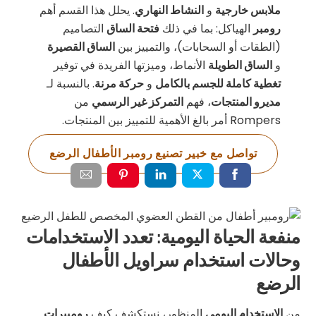
ملابس خارجية
و
النشاط النهاري
. يحلل هذا القسم أهم
رومبر
الهياكل: بما في ذلك
فتحة الساق
التصاميم
(الطقات أو السحابات)، والتمييز بين
الساق القصيرة
و
الساق الطويلة
الأنماط، وميزتها الفريدة في توفير
تغطية كاملة للجسم بالكامل
و
حركة مرنة
. بالنسبة لـ
مديرو المنتجات
، فهم
التمركز غير الرسمي
من
Rompers أمر بالغ الأهمية للتمييز بين المنتجات.
تواصل مع خبير تصنيع رومبر الأطفال الرضع
منفعة الحياة اليومية: تعدد الاستخدامات
وحالات استخدام سراويل الأطفال
الرضع
من
الاستخدام اليومي
المنظور، نستكشف كيف
رومبيرات