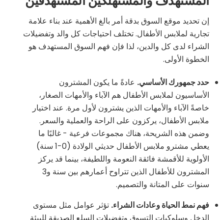
المستهدف والمستهلكين المستهدفين
إن تحديد موقع السوق بدقة أمر بالغ الأهمية عند بناء علامة
تجارية لملابس الأطفال. تختلف احتياجات كل والد وتفضيلات
الشراء لدى كل والدين، لذا فإن فهم السوق المستهدف هو
الخطوة الأولى.
حدد جمهورك الأساسي.
عادةً ما يكون المشترون
الأساسيون لملابس الأطفال هم الآباء والأمهات الصغار،
خاصةً الآباء والأمهات الذين يشترون لأول مرة. عند اختيار
ملابس الأطفال، يركزون على الراحة والعملية والسعر.
وضمن هذه الشريحة، هناك مجموعات فرعية - غالبًا ما
يعطي مشترو ملابس الأطفال حديثي الولادة (0-1 سنة)
الأولوية للأقمشة فائقة النعومة واللطيفة، بينما قد يركز
المشترون للأطفال الذين تتراوح أعمارهم بين سنة و3
سنوات على المتانة والتصميم.
فهم نمط الحياة وعادات الشراء.
تؤثر عوامل مثل مستوى
الدخل وسلوكيات التسوق وتفضيلات السلع الصديقة للبيئة