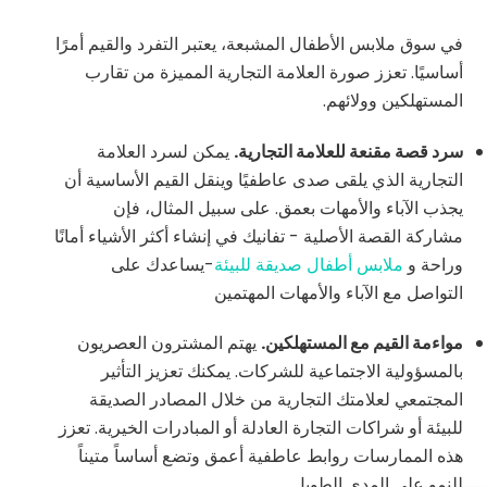
في سوق ملابس الأطفال المشبعة، يعتبر التفرد والقيم أمرًا
أساسيًا. تعزز صورة العلامة التجارية المميزة من تقارب
المستهلكين وولائهم.
سرد قصة مقنعة للعلامة التجارية.
يمكن لسرد العلامة
التجارية الذي يلقى صدى عاطفيًا وينقل القيم الأساسية أن
يجذب الآباء والأمهات بعمق. على سبيل المثال، فإن
مشاركة القصة الأصلية - تفانيك في إنشاء أكثر الأشياء أمانًا
وراحة و
ملابس أطفال صديقة للبيئة
-يساعدك على
التواصل مع الآباء والأمهات المهتمين
مواءمة القيم مع المستهلكين.
يهتم المشترون العصريون
بالمسؤولية الاجتماعية للشركات. يمكنك تعزيز التأثير
المجتمعي لعلامتك التجارية من خلال المصادر الصديقة
للبيئة أو شراكات التجارة العادلة أو المبادرات الخيرية. تعزز
هذه الممارسات روابط عاطفية أعمق وتضع أساساً متيناً
للنمو على المدى الطويل.