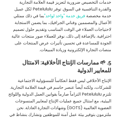
خدمات التخصيص ضرورية لتعزيز قيمة العلامة التجارية
والقدرة التنافسية في السوق. توفر Petelululu لكل عميل
خدمة مخصصة
فريق خدمة "واحد لواحد"
بما في ذلك ممثلي
الأعمال والمصممين وفناني الجرافيك، بما يضمن الاستجابة
لاحتياجات العملاء في الوقت المناسب وتقديم حلول تصميم
احترافية. بالإضافة إلى ذلك، نوفر للعملاء صور منتجات عالية
الجودة للمساعدة في تحسين تأثيرات عرض المنتجات على
منصات التجارة الإلكترونية وزيادة المبيعات.
5. 🌱 ممارسات الإنتاج الأخلاقية: الامتثال
للمعايير الدولية
الإنتاج الأخلاقي ليس فقط انعكاساً للمسؤولية الاجتماعية
للشركات، ولكنه أيضاً عنصر حاسم في قيمة العلامة التجارية.
تلتزم Petelululu التزاماً صارماً بقوانين العمل الدولية واللوائح
البيئية، مع امتثال جميع عمليات الإنتاج لمعايير المنسوجات
العضوية العالمية (GOTS) وشهادات التجارة العادلة. نحن
ملتزمون بتوفير بيئة عمل آمنة للموظفين ونشارك بنشاط في