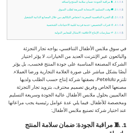
1.0.1
1. 🧵 مراقبة الجودة: ضمان سلامة المنتج واتساقه
1.0.2
2. 🚚 وقت التسليم: الاستجابة السريعة لطلب السوق
1.0.3
3. 💰 القدرة التنافسية السعرية: انخفاض التكاليف من خلال المصانع الذاتية التشغيل
1.0.4
4. 🎨 قدرات التخصيص: خدمة فردية لتلبية الاحتياجات الشخصية
1.0.5
5. 🌱 ممارسات الإنتاج الأخلاقية: الامتثال للمعايير الدولية
في سوق ملابس الأطفال التنافسي، يواجه تجار التجزئة
والبائعون عبر الإنترنت العديد من الخيارات. لا يؤثر اختيار
الشركة المصنعة المناسبة على جودة المنتج فحسب، بل يؤثر
أيضًا بشكل مباشر على صورة العلامة التجارية ورضا العملاء.
تلتزم Petelulu، بصفتها شركة إنتاج حسب الطلب ولديها
مصنعها الخاص وفريق تصميم محترف، بتزويد تجار التجزئة
العالميين بحلول ملابس الأطفال عالية الجودة وسريعة التسليم
ومخصصة للأطفال. فيما يلي عدة عوامل رئيسية يجب مراعاتها
عند اختيار شركة تصنيع ملابس الأطفال:
1. 🧵 مراقبة الجودة: ضمان سلامة المنتج