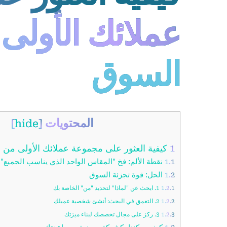
عملائك الأولى
السوق
المحتويات
]
hide
[
1
كيفية العثور على مجموعة عملائك الأولى من 
1.1
نقطة الألم: فخ "المقاس الواحد الذي يناسب الجميع"
1.2
الحل: قوة تجزئة السوق
1.2.1
1. ابحث عن "لماذا" لتحديد "من" الخاصة بك
1.2.2
2. التعمق في البحث: أنشئ شخصية عميلك
1.2.3
3. ركز على مجال تخصصك لبناء ميزتك