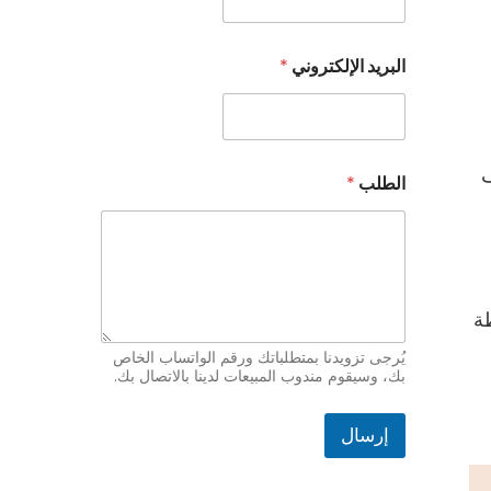
ا
البريد الإلكتروني
*
س
م
ط
ل
ب
ف
ا
الطلب
*
ل
ب
ر
ي
د
ا
ة
ل
إ
يُرجى تزويدنا بمتطلباتك ورقم الواتساب الخاص
ل
بك، وسيقوم مندوب المبيعات لدينا بالاتصال بك.
ك
ت
ر
إرسال
و
ن
ي