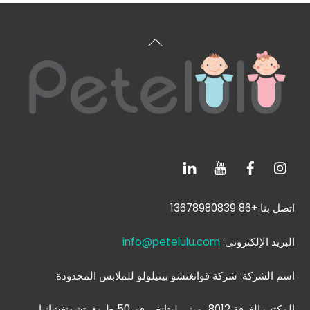
العودة
إلى
الأعلى
اتصل بنا:+86 13678980839
البريد الإلكتروني:
info@petelulu.com
اسم الشركة: شركة قوانغتشو بيتيلولو للملابس المحدودة
المكتب الغرفة 8012، مبنى ليتانغ، رقم 50 طريق تشونغشانبا،