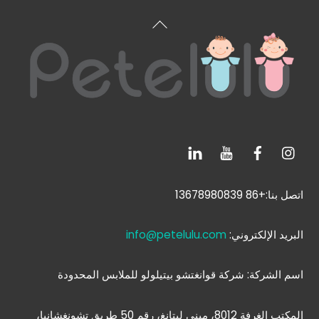
العودة
إلى
الأعلى
اتصل بنا:+86 13678980839
البريد الإلكتروني:
info@petelulu.com
اسم الشركة: شركة قوانغتشو بيتيلولو للملابس المحدودة
المكتب الغرفة 8012، مبنى ليتانغ، رقم 50 طريق تشونغشانبا،