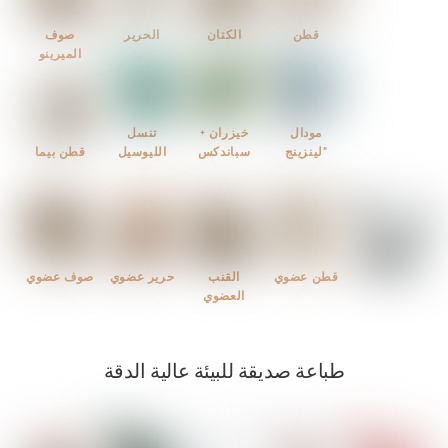
قطن
الكتان
الحرير
صوف
الميرينو
مودال
خيزران +
تنسل
"لينزينج
سباندكس
الليوسيل
قطن بيما
قطن عضوي
القنب
حرير عضوي
صوف عضوي
العضوي
طباعة صديقة للبيئة عالية الدقة