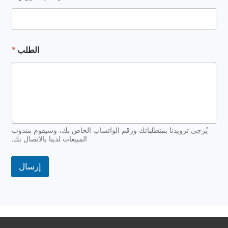
ل
ب
ر
ي
د
ا
الطلب
*
س
م
يُرجى تزويدنا بمتطلباتك ورقم الواتساب الخاص بك، وسيقوم مندوب
المبيعات لدينا بالاتصال بك.
إرسال