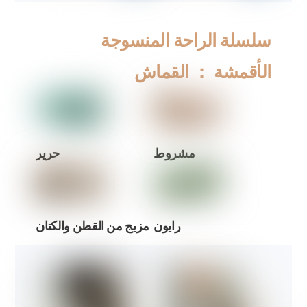
سلسلة الراحة المنسوجة
الأقمشة ： القماش
مشروط
حرير
رايون
مزيج من القطن والكتان