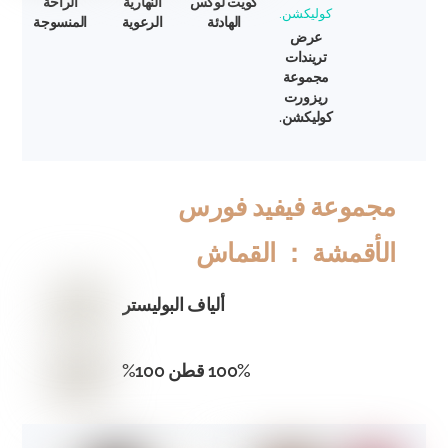
كويت لوكس
النهارية
الراحة
الهادئة
الرعوية
المنسوجة
عرض
تريندات
مجموعة
ريزورت
كوليكشن.
مجموعة فيفيد فورس
الأقمشة ： القماش
ألياف البوليستر
100% قطن 100%