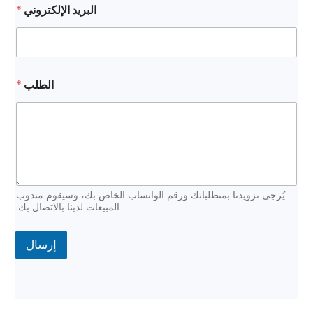
البريد الإلكتروني
*
ل
إ
ل
ك
ت
ر
الطلب
*
و
ن
ي
ا
ل
إ
ل
ك
يُرجى تزويدنا بمتطلباتك ورقم الواتساب الخاص بك، وسيقوم مندوب
ت
المبيعات لدينا بالاتصال بك.
ر
و
ن
إرسال
ي
*